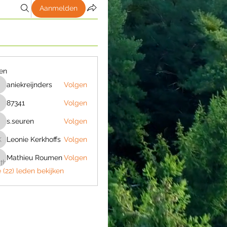
Aanmelden
en
aniekreijnders
Volgen
niekreijnders
87341
Volgen
7341
s.seuren
Volgen
.seuren
Leonie Kerkhoffs
Volgen
eonie Kerkhoffs
Mathieu Roumen
Volgen
e (22) leden bekijken