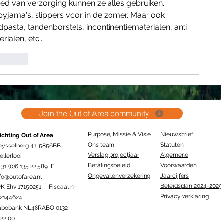
ied van verzorging kunnen ze alles gebruiken. 
jama's, slippers voor in de zomer. Maar ook 
asta, tandenborstels, incontinentiematerialen, anti 
ialen, etc...
Reageren
Join the Out of Area community
Purpose, Missie & Visie
Nieuwsbrief
ichting Out of Area
Ons team
Statuten
eysselberg 41 5856BB
Verslag projectjaar
Algemene
llerlooi
Betalingsbeleid
Voorwaarden
+31 (0)6 135 22 589 E
Ongevallenverzekering
Jaarcijfers
fo@outofarea.nl
Beleidsplan 2024-202
vK Ehv 17150251 Fiscaal nr
Privacy verklaring
12144624
abobank NL48RABO 0132
22 00