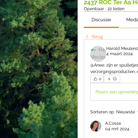
2437 ROC Ter Aa 
Openbaar
·
22 leden
Discussie
Medi
Terug
Harold Meulend
4 maart 2024
@Anee: zijn er spullet
verzorgingsproducten, e.
0
Plaats een opmerking
Sorteren op:
Nieuwste
A.Cosse
04 mrt 2024