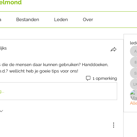
Helmond
a
Bestanden
Leden
Over
led
ijks
a
jes die de mensen daar kunnen gebruiken? Handdoeken, 
8
d.? wellicht heb je goeie tips voor ons!
s
1 opmerking
L
...
All