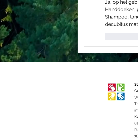
Ja, op het geb
Handdoeken, py
Shampoo, tandp
decubitus mater
Like
St
G
We
T 
in
K
8
R
78