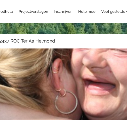
odhulp
Projectverslagen
Inschrijven
Help mee
Veel gestelde
2437 ROC Ter Aa Helmond