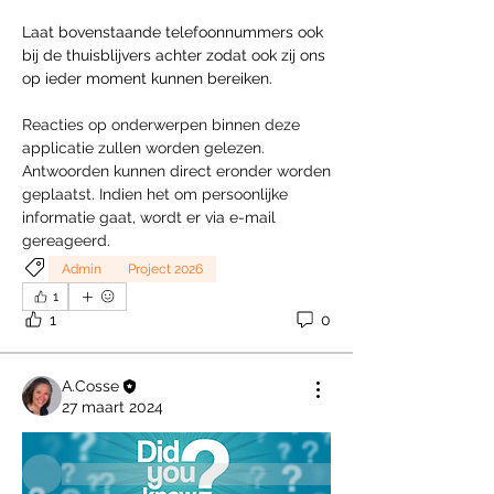
Laat bovenstaande telefoonnummers ook 
bij de thuisblijvers achter zodat ook zij ons 
op ieder moment kunnen bereiken.
Reacties op onderwerpen binnen deze 
applicatie zullen worden gelezen. 
Antwoorden kunnen direct eronder worden 
geplaatst. Indien het om persoonlijke 
informatie gaat, wordt er via e-mail 
gereageerd.
Admin
Project 2026
1
1
0
Over
Welkom bij de groep! Je kunt contact
leggen met andere leden
...
Meer lezen
A.Cosse
27 maart 2024
leden