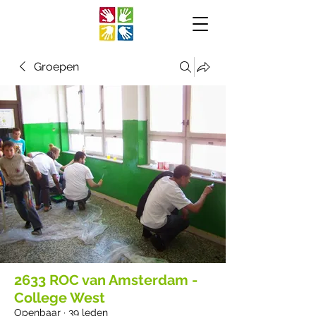
Groepen
2633 ROC van Amsterdam -
College West
Openbaar
·
39 leden