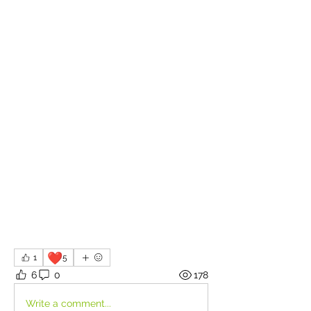
❤️
1
5
6
0
178
Write a comment...