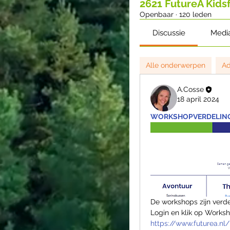
2621 FutureA Kidsf
Openbaar
·
120 leden
Discussie
Medi
Alle onderwerpen
Ad
A.Cosse
18 april 2024
WORKSHOPVERDELIN
De workshops zijn verde
Login en klik op Works
https://www.futurea.nl