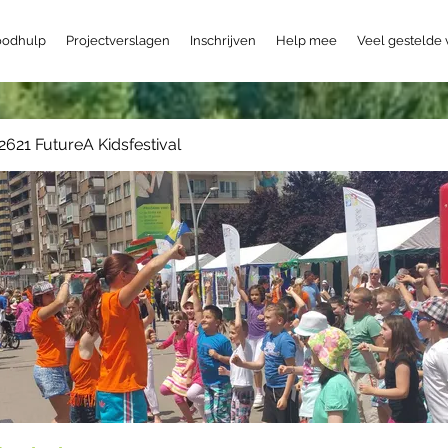
odhulp
Projectverslagen
Inschrijven
Help mee
Veel gestelde
2621 FutureA Kidsfestival