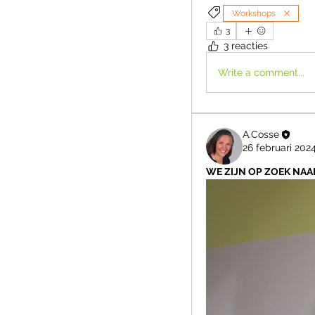
Workshops
3
3 reacties
Write a comment...
A.Cosse
26 februari 202
WE ZIJN OP ZOEK NAA