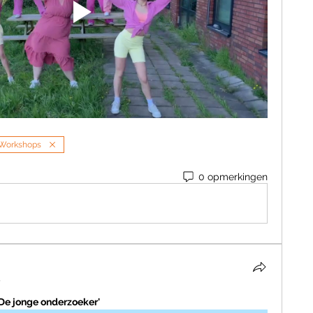
Workshops
0 opmerkingen
4
 jonge onderzoeker'