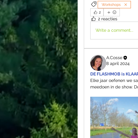
Workshops
2
2 reacties
Write a comment...
A.Cosse
8 april 2024
DE FLASHMOB is KLAAR
Elke jaar oefenen we s
meedoen in de show. Do