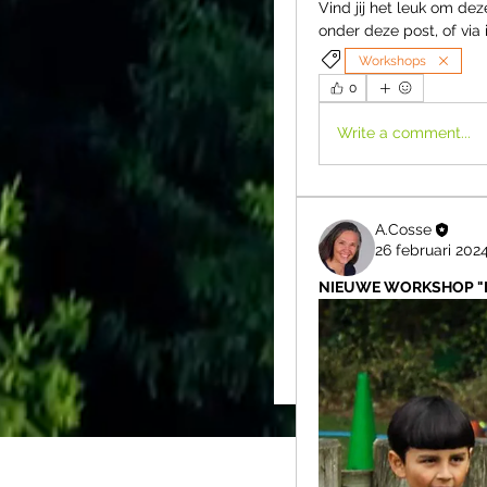
Vind jij het leuk om de
onder deze post, of via
Workshops
0
Write a comment...
A.Cosse
26 februari 202
NIEUWE WORKSHOP "Lig