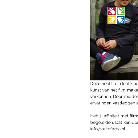
St
G
We
T 
in
K
8
R
78
Deze heeft tot doel kind
kunst van het film make
verkennen. Door middel 
ervaringen vastleggen 
Heb jij affiniteit met 
begeleiden. Dat kan door
info@outofarea,nl