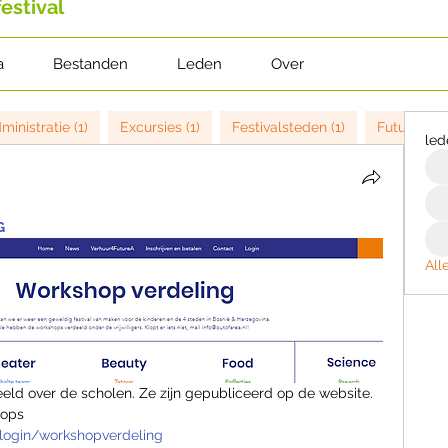
estival
a
Bestanden
Leden
Over
ministratie (1)
Excursies (1)
Festivalsteden (1)
FutureA 20
led
G
All
eld over de scholen. Ze zijn gepubliceerd op de website.
hops
/login/workshopverdeling