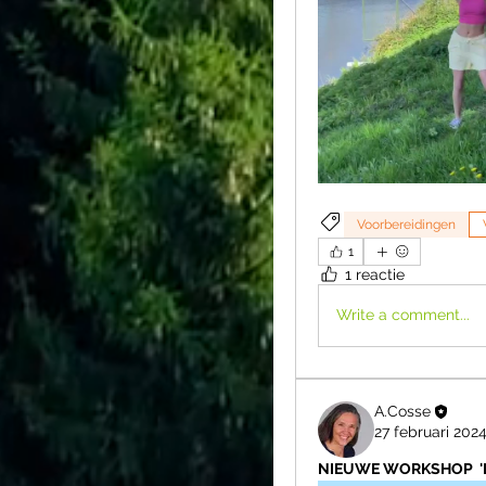
Voorbereidingen
1
1 reactie
Write a comment...
A.Cosse
27 februari 202
NIEUWE WORKSHOP  'De