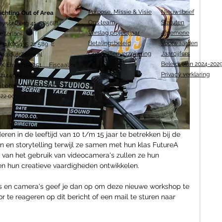
Purpose, Missie & Visie
Nieuwsbrief
ichting Out of Area
Ons team
Statuten
eysselberg 41 5856BB
Verslag projectjaar
Algemene
llerlooi
Betalingsbeleid
Voorwaarden
+31 (0)6 135 22 589 E
Ongevallenverzekering
Jaarcijfers
fo@outofarea.nl
Beleidsplan 2024-202
vK Ehv 17150251 Fiscaal nr
Privacy verklaring
12144624
abobank NL48RABO 0132
22 00
eren in de leeftijd van 10 t/m 15 jaar te betrekken bij de 
n en storytelling terwijl ze samen met hun klas FutureA 
van het gebruik van videocamera's zullen ze hun 
en hun creatieve vaardigheden ontwikkelen.
films en camera's geef je dan op om deze nieuwe workshop te 
 te reageren op dit bericht of een mail te sturen naar 