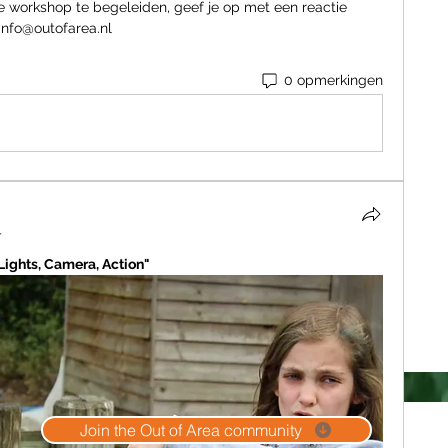
ze workshop te begeleiden, geef je op met een reactie 
 info@outofarea.nl
0 opmerkingen
4
hts, Camera, Action" 
Join the Out of Area community