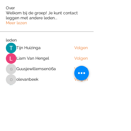
Over
Welkom bij de groep! Je kunt contact
leggen met andere leden
...
Meer lezen
leden
Tijn Huizinga
Volgen
Liam Van Hengel
Volgen
Guusjewillemsen06a
Volgen
Guusjewillemsen06a
olevanbeek
Volgen
olevanbeek
Corina
Volgen
Alle (66) leden bekijken