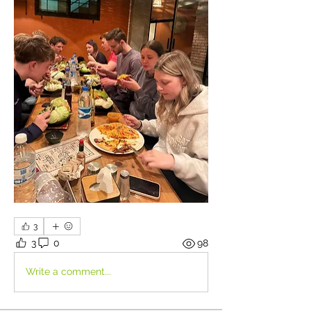
3
3
0
98
Write a comment...