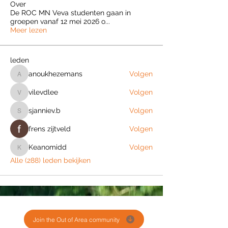
Over
De ROC MN Veva studenten gaan in
groepen vanaf 12 mei 2026 o
...
Meer lezen
leden
anoukhezemans
Volgen
anoukhezemans
vilevdlee
Volgen
vilevdlee
sjanniev.b
Volgen
sjanniev.b
frens zijtveld
Volgen
Keanomidd
Volgen
Keanomidd
Alle (288) leden bekijken
Join the Out of Area community