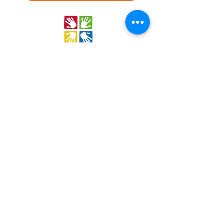
Stichting Out of Area
Geysselberg 41 5856BB Wellerlooi
T
+31 (0)6 135 22 589
E
info@outofarea.nl
KvK Ehv
17150251
Fiscaal nr
812144624
Rabobank NL48RABO
0132 7822 00
Purpose, Missie & Visie
Ons team
Verslag projectjaar
Betalingsbeleid
Ongevallenverzekering
Nieuwsbrief
Statuten
Algemene Voorwaarden