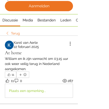
Aanmelden
Discussie
Media
Bestanden
Leden
Over
Terug
Karel van Aerle
22 februari 2025
At home
William en ik zijn vannacht om 03,15 uur 
ook weer veilig terug in Nederland 
aangekomen. 
11
11
0
287
Plaats een opmerking...