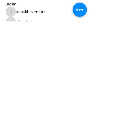
leden
anoukhezemans
Volgen
anoukhezemans
vilevdlee
Volgen
vilevdlee
sjanniev.b
Volgen
sjanniev.b
frens zijtveld
Volgen
Keanomidd
Volgen
Keanomidd
Alle (288) leden bekijken
Join the Out of Area community