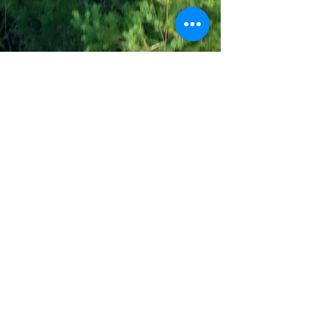
Join the Out of Area community
Stichting Out of Area
Geysselberg 41 5856BB Wellerlooi
T
+31 (0)6 135 22 589
E
info@outofarea.nl
KvK Ehv
17150251
Fiscaal nr
812144624
Rabobank NL48RABO
0132 7822 00
Purpose, Missie & Visie
Ons team
Verslag projectjaar