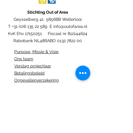
Stichting Out of Area
Geysselberg 41 5856BB Wellerlooi
T
+31 (0)6 135 22 589
E
info@outofarea.nl
KvK Ehv
17150251
Fiscaal nr
812144624
Rabobank NL48RABO
0132 7822 00
Purpose, Missie & Visie
Ons team
Verslag projectjaar
Betalingsbeleid
Ongevallenverzekering
Nieuwsbrief
Statuten
Algemene Voorwaarden
Jaarcijfers
Beleidsplan 2024-2029
Privacy verklaring