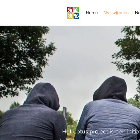
Home
Wat wij doen
No
Het Lotus project is een init