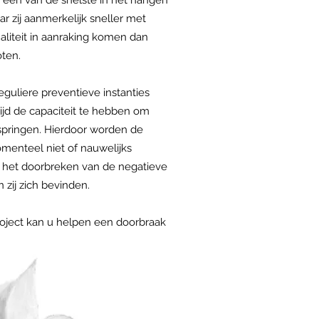
s één van de snelste in het hangen
ar zij aanmerkelijk sneller met
naliteit in aanraking komen dan
oten.
eguliere preventieve instanties
ltijd de capaciteit te hebben om
 springen. Hierdoor worden de
menteel niet of nauwelijks
j het doorbreken van de negatieve
n zij zich bevinden.
roject kan u helpen een doorbraak