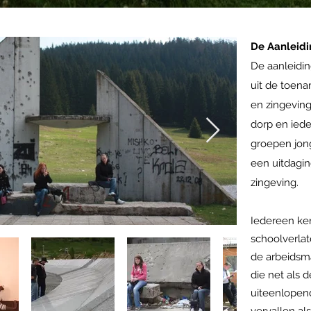
De Aanleid
De aanleidin
uit de toena
en zingevin
dorp en ied
groepen jong
een uitdagi
zingeving.
Iedereen ke
schoolverlat
de arbeidsm
die net als
uiteenlopend