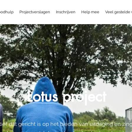
odhulp
Projectverslagen
Inschrijven
Help mee
Veel gestelde
Lotus project
iatief dat gericht is op het bieden van uitdaging en z