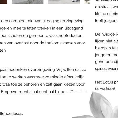
vervallen al
op straat, wa
kleine crimi
leeftijdsgen
en een compleet nieuwe uitdaging en zingeving
geren mee te laten werken in een uitdagend
De huidige r
 voor scholen en gemeente vaak hoofddoelen,
lijken niet a
nemen van overlast door de toekomstkansen voor
hierop in te
ten.
jongeren mo
geholpen bi
spiraal waari
gaan nadenken over zingeving. Wij willen dat ze
 toe te werken waarmee ze minder afhankelijk
Het Lotus p
p waartoe ze behoren en zelf gaan kiezen voor
te creëren!
n. Empowerment staat centraal binnen dit project.
illende fases;