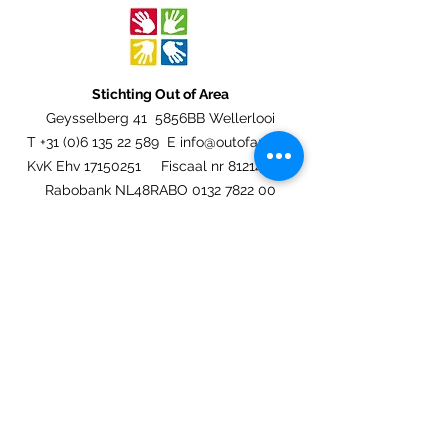
Stichting Out of Area
Geysselberg 41 5856BB Wellerlooi
T
+31 (0)6 135 22 589
E
info@outofarea.nl
KvK Ehv
17150251
Fiscaal nr
812144624
Rabobank NL48RABO
0132 7822 00
Purpose, Missie & Visie
Ons team
Verslag projectjaar
Betalingsbeleid
Ongevallenverzekering
Nieuwsbrief
Statuten
Algemene Voorwaarden
Jaarcijfers