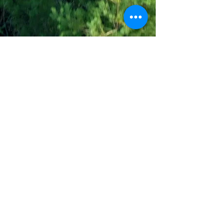
Join the Out of Area community
Stichting Out of Area
Geysselberg 41 5856BB Wellerlooi
T
+31 (0)6 135 22 589
E
info@outofarea.nl
KvK Ehv
17150251
Fiscaal nr
812144624
Rabobank NL48RABO
0132 7822 00
Purpose, Missie & Visie
Ons team
Verslag projectjaar