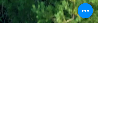
Join the Out of Area community
Stichting Out of Area
Geysselberg 41 5856BB Wellerlooi
T
+31 (0)6 135 22 589
E
info@outofarea.nl
KvK Ehv
17150251
Fiscaal nr
812144624
Rabobank NL48RABO
0132 7822 00
Purpose, Missie & Visie
Ons team
Verslag projectjaar