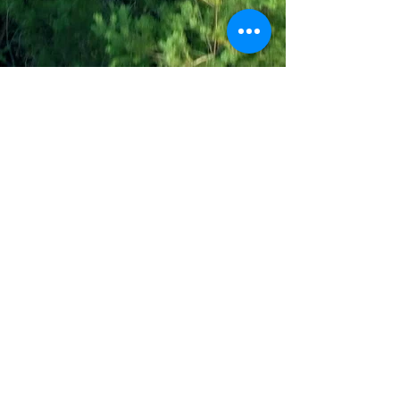
Join the Out of Area community
Stichting Out of Area
Geysselberg 41 5856BB Wellerlooi
T
+31 (0)6 135 22 589
E
info@outofarea.nl
KvK Ehv
17150251
Fiscaal nr
812144624
Rabobank NL48RABO
0132 7822 00
Purpose, Missie & Visie
Ons team
Verslag projectjaar