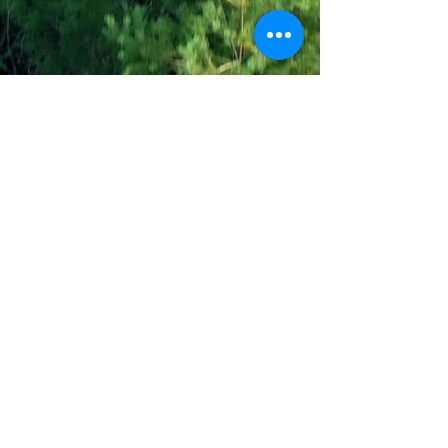
Join the Out of Area community
Stichting Out of Area
Geysselberg 41 5856BB Wellerlooi
T
+31 (0)6 135 22 589
E
info@outofarea.nl
KvK Ehv
17150251
Fiscaal nr
812144624
Rabobank NL48RABO
0132 7822 00
Purpose, Missie & Visie
Ons team
Verslag projectjaar