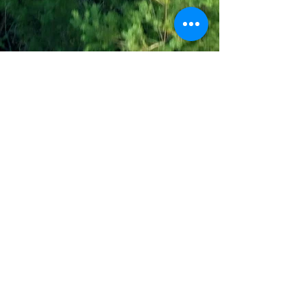
Join the Out of Area community
Stichting Out of Area
Geysselberg 41 5856BB Wellerlooi
T
+31 (0)6 135 22 589
E
info@outofarea.nl
KvK Ehv
17150251
Fiscaal nr
812144624
Rabobank NL48RABO
0132 7822 00
Purpose, Missie & Visie
Ons team
Verslag projectjaar