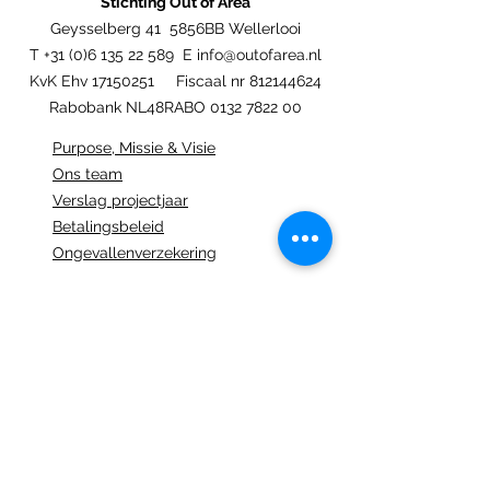
Stichting Out of Area
Geysselberg 41 5856BB Wellerlooi
T
+31 (0)6 135 22 589
E
info@outofarea.nl
KvK Ehv
17150251
Fiscaal nr
812144624
Rabobank NL48RABO
0132 7822 00
Purpose, Missie & Visie
Ons team
Verslag projectjaar
Betalingsbeleid
Ongevallenverzekering
Nieuwsbrief
Statuten
Algemene Voorwaarden
Jaarcijfers
Beleidsplan 2024-2029
Privacy verklaring