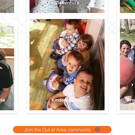
Ziekenhuis
rie
Kinderopvang
Pro
Join the Out of Area community