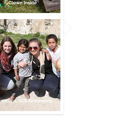
Clown Inside
ject
SOS kinderdorp
i.s
.m.