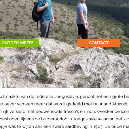
ONTDEK MEER!
CONTACT
itmaakte van de federatie Joegoslavië, genoot het een grote 
de oever van een meer dat wordt gedeeld met buurland Albanië, 
ijn rijk versierd met eeuwenoude fresco's en indrukwekkende ic
stingen tijdens de burgeroorlog in Joegoslavië waarvan het zich
je was te wijten aan een zware aardbeving in 1963. De oude ma