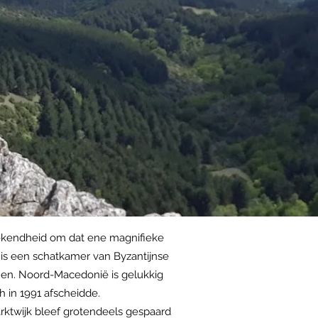
bekendheid om dat ene magnifieke
is een schatkamer van Byzantijnse
onen. Noord-Macedonië is gelukkig
 in 1991 afscheidde.
rktwijk bleef grotendeels gespaard