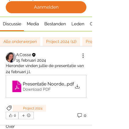
Aanmelden
Discussie
Media
Bestanden
Leden
Over
Alle onderwerpen
Project 2024 (12)
Project 2025 (8)
A.Cosse
15 februari 2024
Hieronder vinden jullie de presentatie van 
24 februari j.l.
Presentatie Noorderpoort Winschoten 14-2-2024
.pdf
Download PDF
Project 2024
0
0
Over