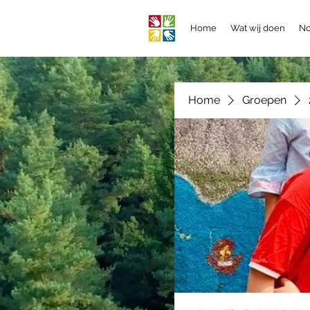
Home
Wat wij doen
No
Home
Groepen