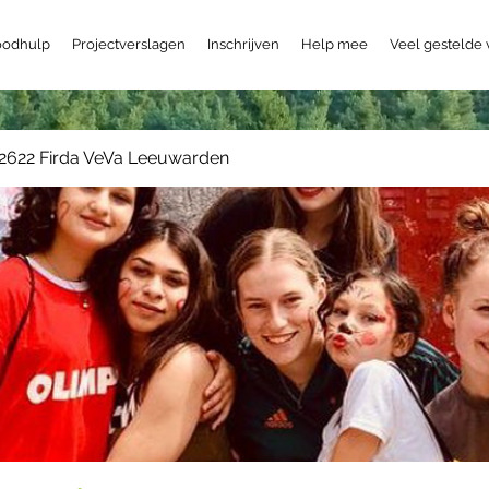
odhulp
Projectverslagen
Inschrijven
Help mee
Veel gestelde
2622 Firda VeVa Leeuwarden