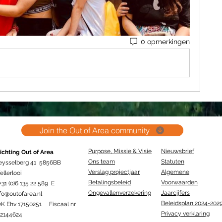
0 opmerkingen
Join the Out of Area community
Purpose, Missie & Visie
Nieuwsbrief
ichting Out of Area
Ons team
Statuten
eysselberg 41 5856BB
Verslag projectjaar
Algemene
llerlooi
Betalingsbeleid
Voorwaarden
+31 (0)6 135 22 589 E
Ongevallenverzekering
Jaarcijfers
fo@outofarea.nl
Beleidsplan 2024-202
vK Ehv 17150251 Fiscaal nr
Privacy verklaring
12144624