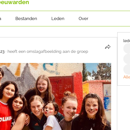
Leeuwarden
a
Bestanden
Leden
Over
led
023
·
heeft een omslagafbeelding aan de groep
All