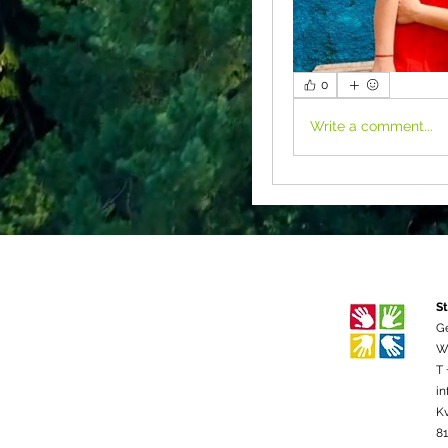
0
Write a comment...
St
G
We
T 
in
K
8