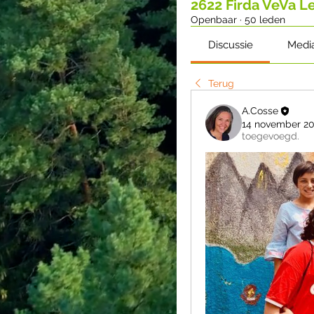
2622 Firda VeVa 
Openbaar
·
50 leden
Discussie
Medi
Terug
A.Cosse
14 november 2
toegevoegd.