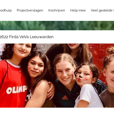
odhulp
Projectverslagen
Inschrijven
Help mee
Veel gestelde
2622 Firda VeVa Leeuwarden