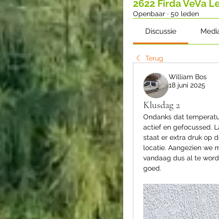
2622 Firda VeVa 
Openbaar
·
50 leden
Discussie
Medi
Terug
William Bos
18 juni 2025
Klusdag 2
Ondanks dat temperature
actief en gefocussed. 
staat er extra druk op 
locatie. Aangezien we m
vandaag dus al te word
goed.