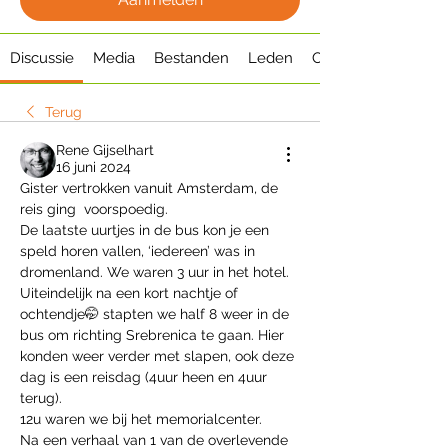
Discussie
Media
Bestanden
Leden
Over
Terug
Rene Gijselhart
16 juni 2024
Gister vertrokken vanuit Amsterdam, de 
reis ging  voorspoedig.
De laatste uurtjes in de bus kon je een 
speld horen vallen, ‘iedereen’ was in 
dromenland. We waren 3 uur in het hotel.
Uiteindelijk na een kort nachtje of 
ochtendje🤭 stapten we half 8 weer in de 
bus om richting Srebrenica te gaan. Hier 
konden weer verder met slapen, ook deze 
dag is een reisdag (4uur heen en 4uur 
terug).
12u waren we bij het memorialcenter. 
Na een verhaal van 1 van de overlevende 