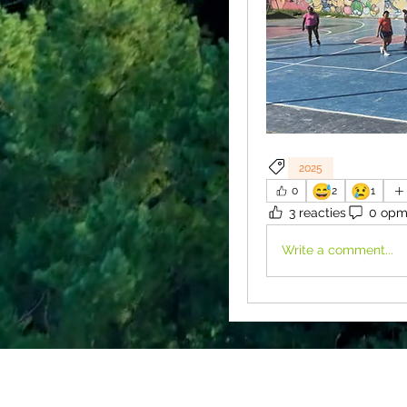
2025
😅
😢
0
2
1
3 reacties
0 opm
Write a comment...