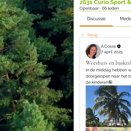
2631 Curio Sport 
Openbaar
·
66 leden
Discussie
Medi
Terug
A.Cosse
7 april 2025
Weeshuis en basket
In de middag hebben we
doorgelopen naar het 
de kinderen🤪