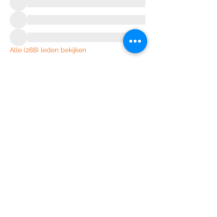
Alle (288) leden bekijken
Join the Out of Area community
Stichting Out of Area
Geysselberg 41 5856BB Wellerlooi
T
+31 (0)6 135 22 589
E
info@outofarea.nl
KvK Ehv
17150251
Fiscaal nr
812144624