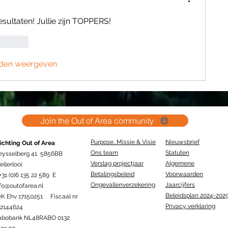
ultaten! Jullie zijn TOPPERS!
Reageren
den weergeven
Join the Out of Area community
Purpose, Missie & Visie
Nieuwsbrief
ichting Out of Area
Ons team
Statuten
eysselberg 41 5856BB
Verslag projectjaar
Algemene
llerlooi
Betalingsbeleid
Voorwaarden
+31 (0)6 135 22 589 E
Ongevallenverzekering
Jaarcijfers
fo@outofarea.nl
Beleidsplan 2024-202
vK Ehv 17150251 Fiscaal nr
Privacy verklaring
12144624
abobank NL48RABO 0132