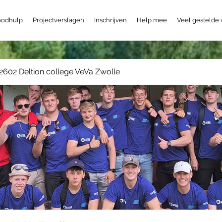
odhulp
Projectverslagen
Inschrijven
Help mee
Veel gestelde
2602 Deltion college VeVa Zwolle