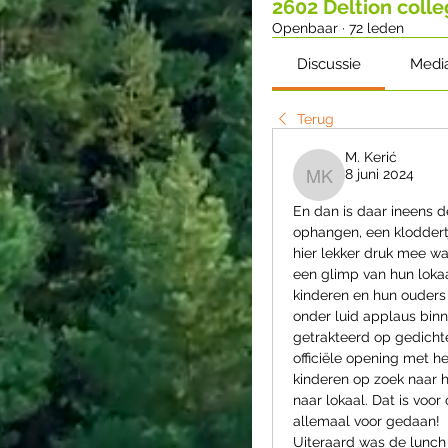
2602 Deltion coll
Openbaar
·
72 leden
Discussie
Medi
Terug
M. Kerić
8 juni 2024
M. Kerić
En dan is daar ineens d
ophangen, een kloddertje
hier lekker druk mee wa
een glimp van hun loka
kinderen en hun ouders
onder luid applaus binn
getrakteerd op gedichte
officiële opening met h
kinderen op zoek naar h
naar lokaal. Dat is voo
allemaal voor gedaan!
Uiteraard was de lunch