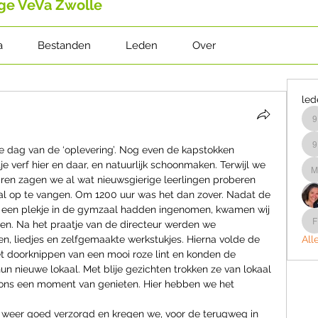
ege VeVa Zwolle
a
Bestanden
Leden
Over
led
e dag van de ‘oplevering’. Nog even de kapstokken 
9
 verf hier en daar, en natuurlijk schoonmaken. Terwijl we 
ren zagen we al wat nieuwsgierige leerlingen proberen 
al op te vangen. Om 1200 uur was het dan zover. Nadat de 
 een plekje in de gymzaal hadden ingenomen, kwamen wij 
en. Na het praatje van de directeur werden we 
n, liedjes en zelfgemaakte werkstukjes. Hierna volde de 
All
et doorknippen van een mooi roze lint en konden de 
un nieuwe lokaal. Met blije gezichten trokken ze van lokaal 
r ons een moment van genieten. Hier hebben we het 
 weer goed verzorgd en kregen we, voor de terugweg in 