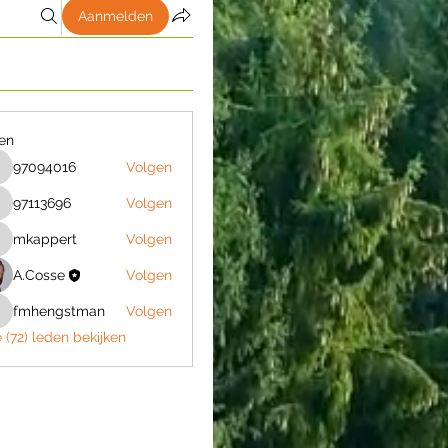
Aanmelden
en
97094016
Volgen
97094016
97113696
Volgen
7113696
Volgen
mkappert
mkappert
A.Cosse
Volgen
fmhengstman
Volgen
fmhengstman
e (72) leden bekijken