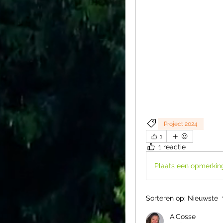
Project 2024
1
1 reactie
Plaats een opmerking
Sorteren op:
Nieuwste
A.Cosse