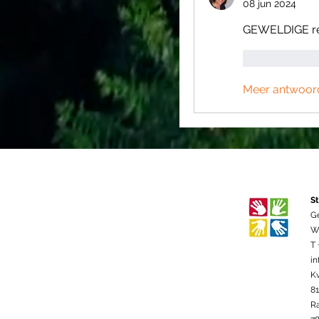
08 jun 2024
GEWELDIGE res
Like
Meer antwoor
St
G
We
T 
in
K
8
R