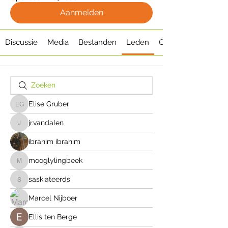
Aanmelden
Discussie
Media
Bestanden
Leden
Over
Elise Gruber
Elise Gruber
jr.vandalen
jr.vandalen
ibrahim ibrahim
mooglylingbeek
mooglylingbeek
saskiateerds
saskiateerds
Marcel Nijboer
Ellis ten Berge