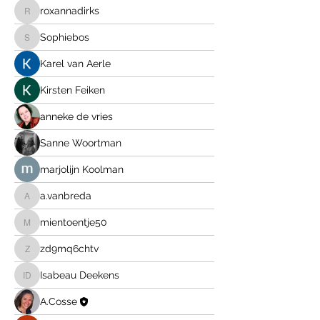
roxannadirks
roxannadirks
Sophiebos
Sophiebos
Karel van Aerle
Kirsten Feiken
anneke de vries
Sanne Woortman
marjolijn Koolman
a.vanbreda
a.vanbreda
mientoentje50
mientoentje50
zd9mq6chtv
zd9mq6chtv
Isabeau Deekens
Isabeau Deekens
A.Cosse