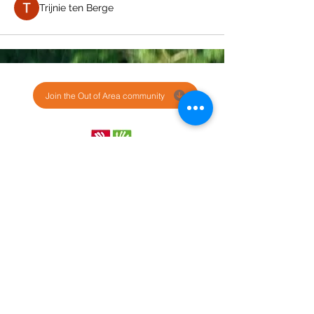
Trijnie ten Berge
Join the Out of Area community
Stichting Out of Area
Geysselberg 41 5856BB Wellerlooi
T
+31 (0)6 135 22 589
E
info@outofarea.nl
KvK Ehv
17150251
Fiscaal nr
812144624
Rabobank NL48RABO
0132 7822 00
Purpose, Missie & Visie
Ons team