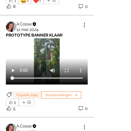
😀
❤️
3
3
2
8
0
A.Cosse
12 mei 2024
PROTOTYPE BANNER KLAAR
!
FutureA 2024
Voorbereidingen
5
5
0
A.Cosse