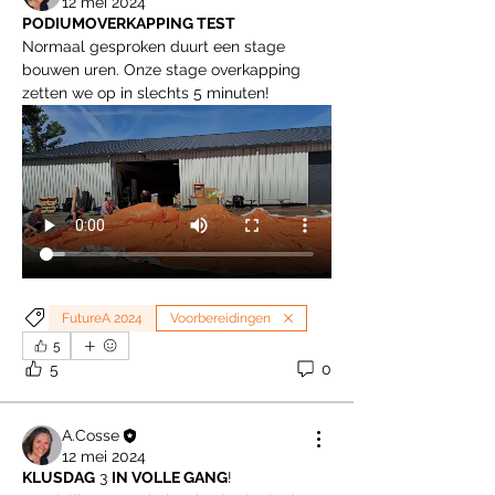
12 mei 2024
PODIUMOVERKAPPING TEST
Normaal gesproken duurt een stage 
bouwen uren. Onze stage overkapping 
zetten we op in slechts 5 minuten!
FutureA 2024
Voorbereidingen
5
5
0
A.Cosse
12 mei 2024
KLUSDAG
 3 
IN VOLLE GANG
!