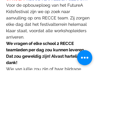
Voor de opbouwploeg van het FutureA 
Kidsfestival zijn we op zoek naar 
aanvulling op ons RECCE team. Zij zorgen 
elke dag dat het festivalterrein helemaal 
klaar staat, voordat alle workshopleiders 
arriveren.
Over
Welkom bij de groep! Je kunt contact
We vragen of elke school 2 RECCE 
leggen met andere leden
...
teamleden per dag zou kunnen leveren. 
Meer lezen
Dat zou geweldig zijn! Alvast hartelijk 
dank!
Wie van jullie zou zijn of haar bijdrage 
leden
willen leveren door lid te worden van ons 
eefdejong
Volgen
eefdejong
RECCE team! 
Saar Vlamings
Volgen
jessicabosboom
Volgen
jessicabosboom
Sem Roem
Volgen
bas verdoold
Volgen
bas verdoold
Alle (120) leden bekijken