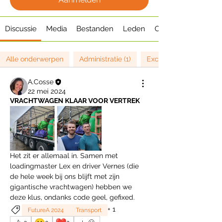
Discussie
Media
Bestanden
Leden
Over
Alle onderwerpen
Administratie (1)
Excursies (1)
A.Cosse
22 mei 2024
VRACHTWAGEN KLAAR VOOR VERTREK
Het zit er allemaal in. Samen met 
loadingmaster Lex en driver Vernes (die 
de hele week bij ons blijft met zijn 
gigantische vrachtwagen) hebben we 
deze klus, ondanks code geel, gefixed.
+
1
FutureA 2024
Transport