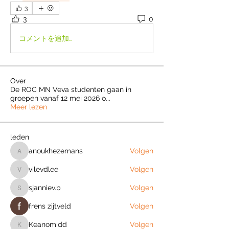
3
3
0
コメントを追加…
Over
De ROC MN Veva studenten gaan in
groepen vanaf 12 mei 2026 o
...
Meer lezen
leden
anoukhezemans
Volgen
anoukhezemans
vilevdlee
Volgen
vilevdlee
sjanniev.b
Volgen
sjanniev.b
frens zijtveld
Volgen
Keanomidd
Volgen
Keanomidd