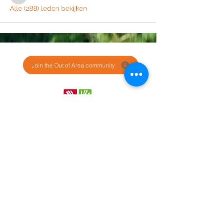
Alle (288) leden bekijken
Join the Out of Area community
Stichting Out of Area
Geysselberg 41 5856BB Wellerlooi
T
+31 (0)6 135 22 589
E
info@outofarea.nl
KvK Ehv
17150251
Fiscaal nr
812144624
Rabobank NL48RABO
0132 7822 00
Purpose, Missie & Visie
Ons team