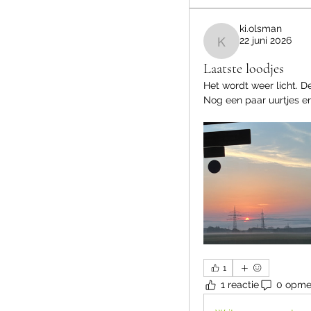
ki.olsman
22 juni 2026
ki.olsman
Laatste loodjes
Het wordt weer licht. 
Nog een paar uurtjes en
1
1 reactie
0 opme