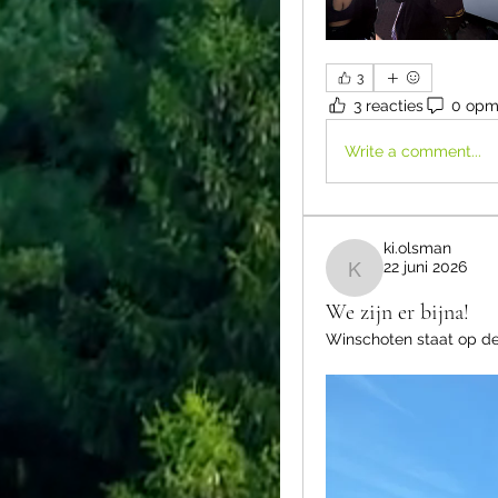
3
3 reacties
0 opm
Write a comment...
ki.olsman
22 juni 2026
ki.olsman
We zijn er bijna!
Winschoten staat op de