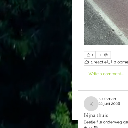
1
1 reactie
0 opme
Write a comment...
ki.olsman
22 juni 2026
ki.olsman
Bijna thuis
Beetje file onderweg geh