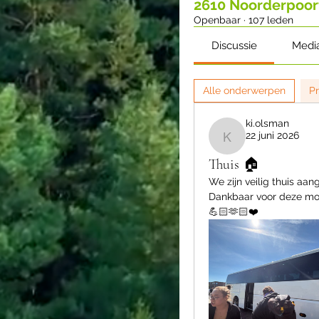
2610 Noorderpoor
Openbaar
·
107 leden
Discussie
Medi
Alle onderwerpen
Pr
ki.olsman
22 juni 2026
ki.olsman
Thuis 🏠
We zijn veilig thuis aa
Dankbaar voor deze moo
💪🏻🫶🏻❤️