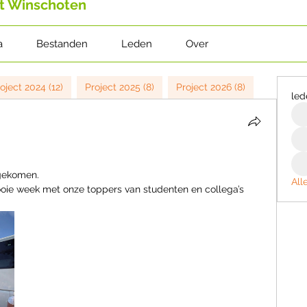
t Winschoten
a
Bestanden
Leden
Over
oject 2024 (12)
Project 2025 (8)
Project 2026 (8)
led
ngekomen.
All
ie week met onze toppers van studenten en collega’s 