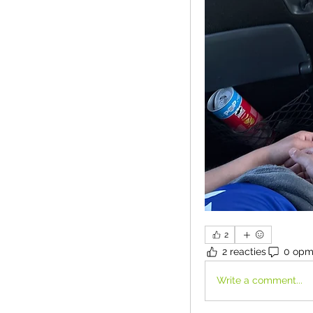
2
2 reacties
0 opm
Write a comment...