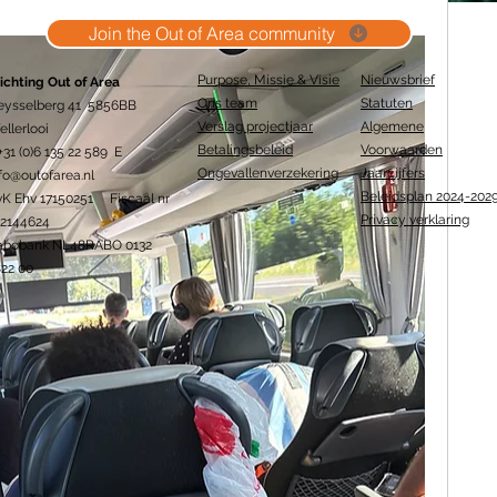
Join the Out of Area community
Purpose, Missie & Visie
Nieuwsbrief
ichting Out of Area
Ons team
Statuten
eysselberg 41 5856BB
Verslag projectjaar
Algemene
llerlooi
Betalingsbeleid
Voorwaarden
+31 (0)6 135 22 589 E
Ongevallenverzekering
Jaarcijfers
fo@outofarea.nl
Beleidsplan 2024-202
vK Ehv 17150251 Fiscaal nr
Privacy verklaring
12144624
abobank NL48RABO 0132
22 00