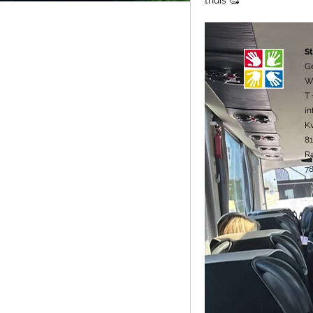
thuis 🥰
St
G
We
T 
in
K
8
R
78