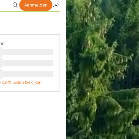
Aanmelden
en
e (107) leden bekijken