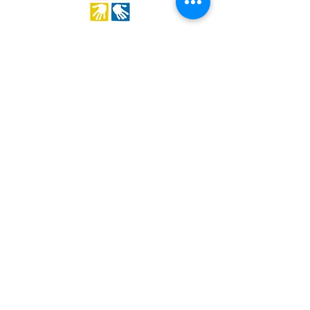
Stichting Out of Area
Geysselberg 41 5856BB Wellerlooi
T
+31 (0)6 135 22 589
E
info@outofarea.nl
KvK Ehv
17150251
Fiscaal nr
812144624
Rabobank NL48RABO
0132 7822 00
Purpose, Missie & Visie
Ons team
Verslag projectjaar
Betalingsbeleid
Ongevallenverzekering
Nieuwsbrief
Statuten
Algemene Voorwaarden
Jaarcijfers
Beleidsplan 2024-2029