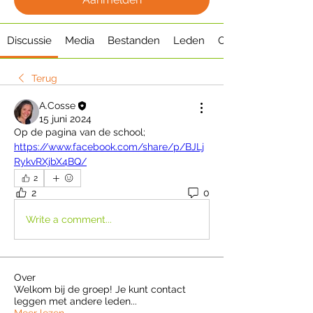
Discussie
Media
Bestanden
Leden
Over
Terug
A.Cosse
15 juni 2024
Op de pagina van de school;
https://www.facebook.com/share/p/BJLj
RykvRXjbX4BQ/
2
2
0
Write a comment...
Over
Welkom bij de groep! Je kunt contact
leggen met andere leden
...