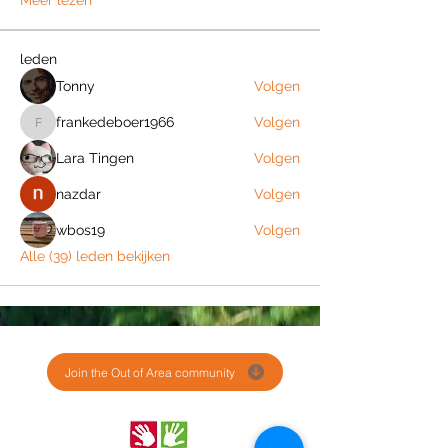
Meer lezen
leden
Tonny
Volgen
frankedeboer1966
Volgen
frankedeboer1966
Lara Tingen
Volgen
nazdar
Volgen
wbos19
Volgen
Alle (39) leden bekijken
Join the Out of Area community