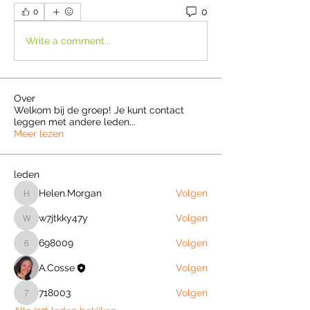
0
0
Write a comment...
Over
Welkom bij de groep! Je kunt contact
leggen met andere leden
...
Meer lezen
leden
Helen.Morgan
Volgen
Helen.Morgan
w7jtkky47y
Volgen
w7jtkky47y
698009
Volgen
698009
A.Cosse
Volgen
718003
Volgen
718003