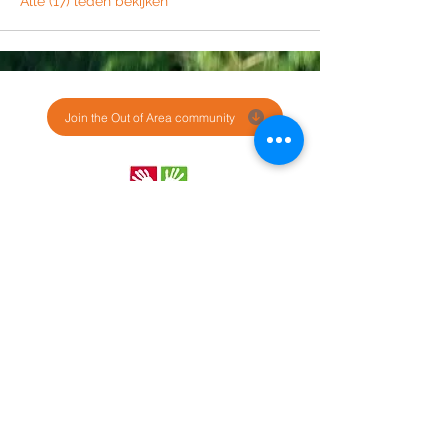
Alle (17) leden bekijken
Join the Out of Area community
Stichting Out of Area
Geysselberg 41 5856BB Wellerlooi
T
+31 (0)6 135 22 589
E
info@outofarea.nl
KvK Ehv
17150251
Fiscaal nr
812144624
Rabobank NL48RABO
0132 7822 00
Purpose, Missie & Visie
Ons team
Verslag projectjaar