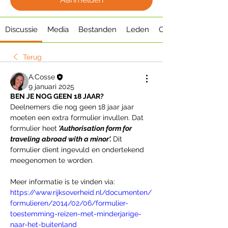
Discussie
Media
Bestanden
Leden
Over
Terug
A.Cosse
9 januari 2025
BEN JE NOG GEEN 18 JAAR?
Deelnemers die nog geen 18 jaar jaar 
moeten een extra formulier invullen. Dat 
formulier heet
'Authorisation form for 
traveling abroad with a minor'. 
Dit 
formulier dient ingevuld en ondertekend 
meegenomen te worden.
Meer informatie is te vinden via: 
https://www.rijksoverheid.nl/documenten/
formulieren/2014/02/06/formulier-
toestemming-reizen-met-minderjarige-
naar-het-buitenland