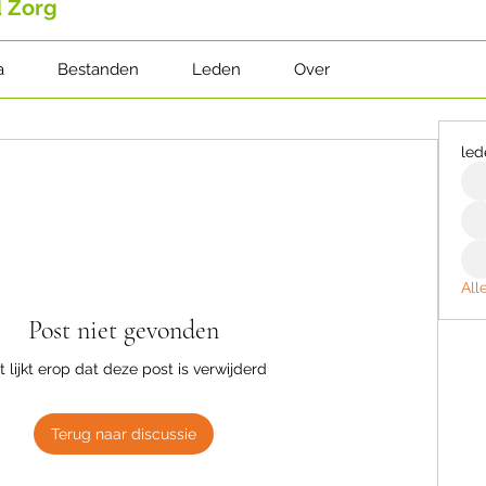
d Zorg
a
Bestanden
Leden
Over
led
All
Post niet gevonden
t lijkt erop dat deze post is verwijderd
Terug naar discussie