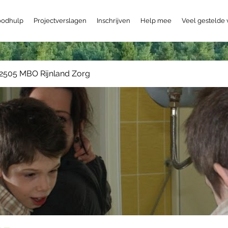
odhulp
Projectverslagen
Inschrijven
Help mee
Veel gestelde
2505 MBO Rijnland Zorg