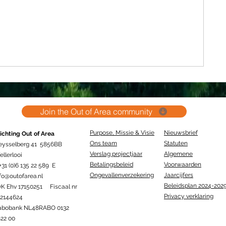
Join the Out of Area community
Purpose, Missie & Visie
Nieuwsbrief
ichting Out of Area
Ons team
Statuten
eysselberg 41 5856BB
Verslag projectjaar
Algemene
llerlooi
Betalingsbeleid
Voorwaarden
+31 (0)6 135 22 589 E
Ongevallenverzekering
Jaarcijfers
fo@outofarea.nl
Beleidsplan 2024-202
vK Ehv 17150251 Fiscaal nr
Privacy verklaring
12144624
abobank NL48RABO 0132
22 00