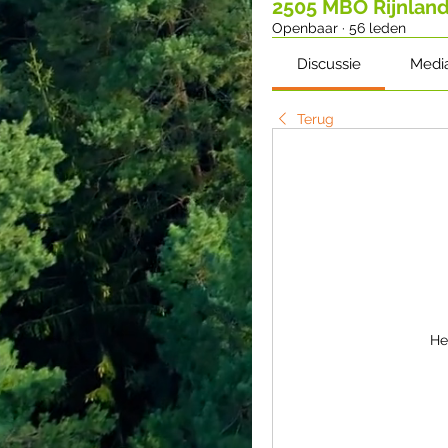
2505 MBO Rijnlan
Openbaar
·
56 leden
Discussie
Medi
Terug
He