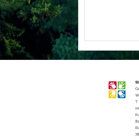
St
G
We
T 
in
K
8
R
78