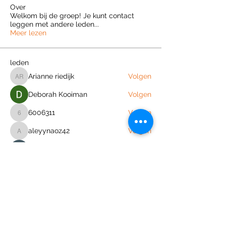
Over
Welkom bij de groep! Je kunt contact
leggen met andere leden
...
Meer lezen
leden
Arianne riedijk
Volgen
Arianne riedijk
Deborah Kooiman
Volgen
6006311
Volgen
6006311
aleyynaoz42
Volgen
aleyynaoz42
Fleur Distel
Volgen
Alle (56) leden bekijken
Join the Out of Area community