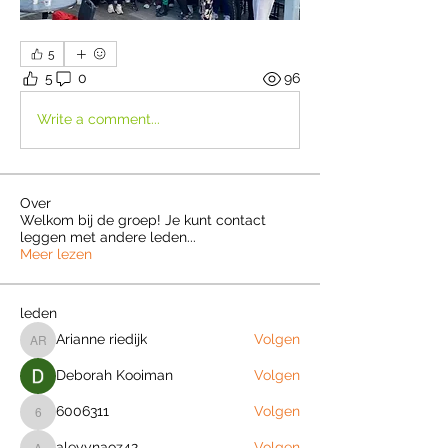
5
5
0
96
Write a comment...
Over
Welkom bij de groep! Je kunt contact
leggen met andere leden
...
Meer lezen
leden
Arianne riedijk
Volgen
Arianne riedijk
Deborah Kooiman
Volgen
6006311
Volgen
6006311
aleyynaoz42
Volgen