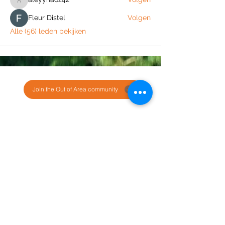
aleyynaoz42
Fleur Distel
Volgen
Alle (56) leden bekijken
Join the Out of Area community
Stichting Out of Area
Geysselberg 41 5856BB Wellerlooi
T
+31 (0)6 135 22 589
E
info@outofarea.nl
KvK Ehv
17150251
Fiscaal nr
812144624
Rabobank NL48RABO
0132 7822 00
Purpose, Missie & Visie