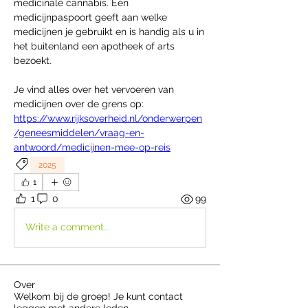
medicinale cannabis. Een 
medicijnpaspoort geeft aan welke 
medicijnen je gebruikt en is handig als u in 
het buitenland een apotheek of arts 
bezoekt.
Je vind alles over het vervoeren van 
medicijnen over de grens op: 
https://www.rijksoverheid.nl/onderwerpen
/geneesmiddelen/vraag-en-
antwoord/medicijnen-mee-op-reis
2025
1
1
0
99
Write a comment...
Over
Welkom bij de groep! Je kunt contact
leggen met andere leden
...