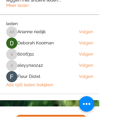
Meer lezen
leden
Arianne riedijk
Volgen
Arianne riedijk
Deborah Kooiman
Volgen
6006311
Volgen
6006311
aleyynaoz42
Volgen
aleyynaoz42
Fleur Distel
Volgen
Alle (56) leden bekijken
Join the Out of Area community