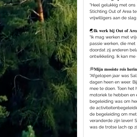
"Heel gelukkig met ons 
Stichting Out of Area t
vrijwilligers aan de sla
🌏𝐈𝐤 𝐰𝐞𝐫𝐤 𝐛𝐢𝐣 𝐎𝐮𝐭 𝐨𝐟 𝐀𝐫
"Ik mag werken met vrijw
passie werken, die met h
doordat zij anderen bel
ontwikkeling. Ik kan me
💭𝐌𝐢𝐣𝐧 𝐦𝐨𝐨𝐢𝐬𝐭𝐞 𝐫𝐞𝐢𝐬 𝐡𝐞𝐫𝐢𝐧
"Afgelopen jaar was Salk
dagen heen en weer. Bij 
mee te doen. Toen het h
motoriek te hebben en 
begeleiding was om hem
de activiteitenbegeleidi
de begeleiding om met
veranderde zijn leven! 
was de trotse lach op zi