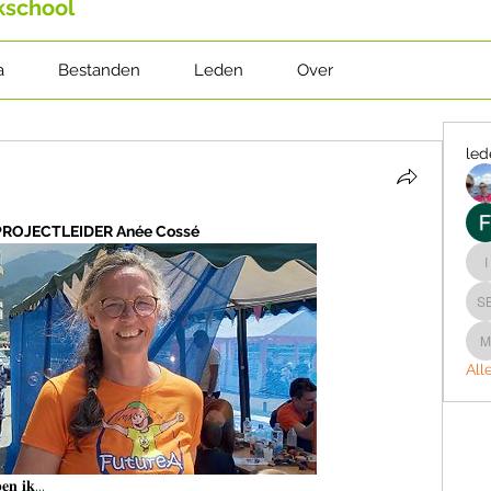
jkschool
a
Bestanden
Leden
Over
led
PROJECTLEIDER Anée Cossé
i
S
m
All
𝐞𝐧 𝐢𝐤...