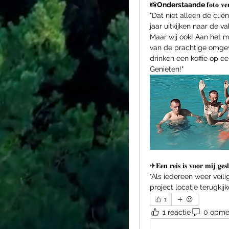
📸
Onderstaande 
𝐟𝐨𝐭𝐨 𝐯𝐞𝐫
"Dat niet alleen de cli
jaar uitkijken naar de va
Maar wij ook! Aan het 
van de prachtige omgevin
drinken een koffie op ee
Genieten!"
✈𝐄𝐞𝐧 𝐫𝐞𝐢𝐬 𝐢𝐬 𝐯𝐨𝐨𝐫 𝐦𝐢𝐣 𝐠𝐞𝐬
"Als iedereen weer veili
project locatie terugkijk
1
1 reactie
0 opme