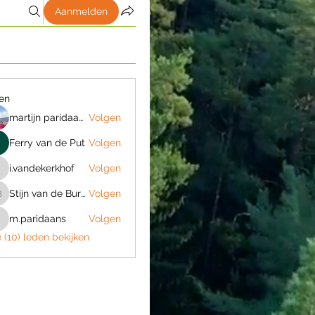
Aanmelden
en
martijn paridaans
Volgen
Ferry van de Put
Volgen
i.vandekerkhof
Volgen
.vandekerkhof
Stijn van de Burgt
Volgen
tijn van de Burgt
m.paridaans
Volgen
.paridaans
e (10) leden bekijken