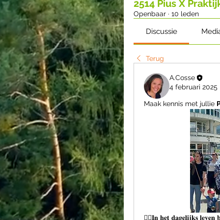
2514 Pius X Prakti
Openbaar
·
10 leden
Discussie
Medi
Terug
A.Cosse
4 februari 2025
Maak kennis met jullie 
🕵‍♂𝐈𝐧 𝐡𝐞𝐭 𝐝𝐚𝐠𝐞𝐥𝐢𝐣𝐤𝐬 𝐥𝐞𝐯𝐞𝐧 