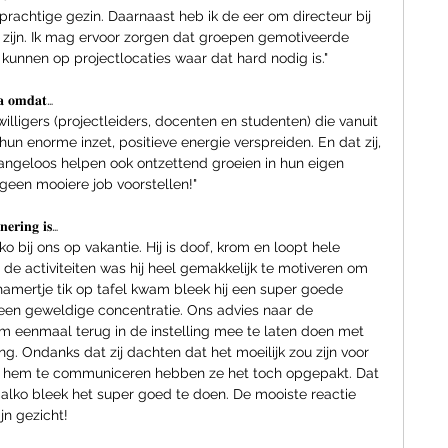
prachtige gezin. Daarnaast heb ik de eer om directeur bij 
e zijn. Ik mag ervoor zorgen dat groepen gemotiveerde 
g kunnen op projectlocaties waar dat hard nodig is."
𝐚 𝐨𝐦𝐝𝐚𝐭…
illigers (projectleiders, docenten en studenten) die vanuit 
un enorme inzet, positieve energie verspreiden. En dat zij, 
angeloos helpen ook ontzettend groeien in hun eigen 
 geen mooiere job voorstellen!"
𝐧𝐞𝐫𝐢𝐧𝐠 𝐢𝐬…
o bij ons op vakantie. Hij is doof, krom en loopt hele 
de activiteiten was hij heel gemakkelijk te motiveren om 
amertje tik op tafel kwam bleek hij een super goede 
een geweldige concentratie. Ons advies naar de 
 eenmaal terug in de instelling mee te laten doen met 
ng. Ondanks dat zij dachten dat het moeilijk zou zijn voor 
 hem te communiceren hebben ze het toch opgepakt. Dat 
Salko bleek het super goed te doen. De mooiste reactie 
jn gezicht!