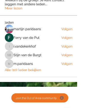
Welkom bij de groep! Je kunt contact
leggen met andere leden
...
Meer lezen
leden
martijn paridaans
Volgen
Ferry van de Put
Volgen
i.vandekerkhof
Volgen
i.vandekerkhof
Stijn van de Burgt
Volgen
Stijn van de Burgt
m.paridaans
Volgen
m.paridaans
Alle (10) leden bekijken
Join the Out of Area community