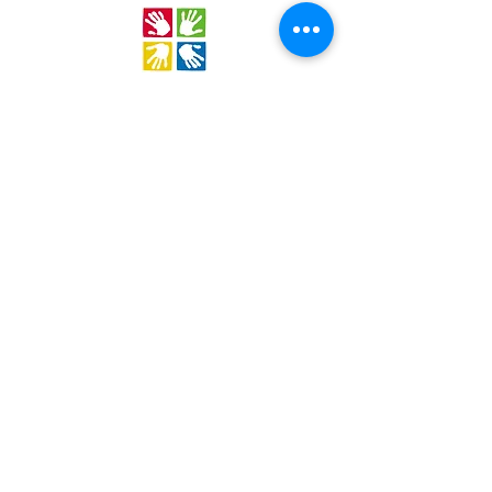
Stichting Out of Area
Geysselberg 41 5856BB Wellerlooi
T
+31 (0)6 135 22 589
E
info@outofarea.nl
KvK Ehv
17150251
Fiscaal nr
812144624
Rabobank NL48RABO
0132 7822 00
Purpose, Missie & Visie
Ons team
Verslag projectjaar
Betalingsbeleid
Ongevallenverzekering
Nieuwsbrief
Statuten
Algemene Voorwaarden
Jaarcijfers