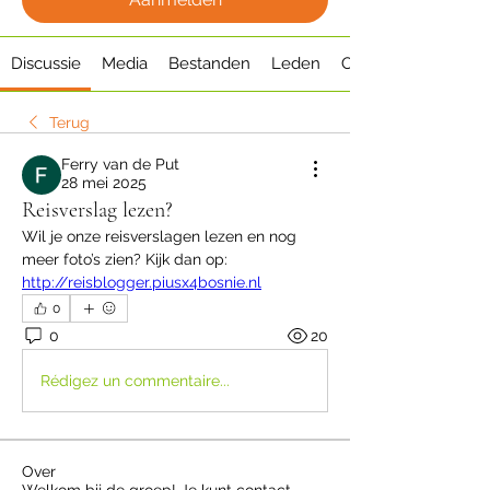
Discussie
Media
Bestanden
Leden
Over
Terug
Ferry van de Put
28 mei 2025
Reisverslag lezen?
Wil je onze reisverslagen lezen en nog 
meer foto’s zien? Kijk dan op:  
http://reisblogger.piusx4bosnie.nl
0
0
20
Rédigez un commentaire...
Over