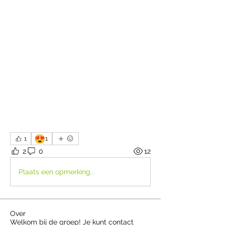
😍
1
1
2
0
12
Plaats een opmerking...
Over
Welkom bij de groep! Je kunt contact