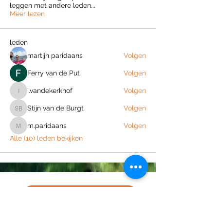
leggen met andere leden
...
Meer lezen
leden
martijn paridaans
Volgen
Ferry van de Put
Volgen
i.vandekerkhof
Volgen
i.vandekerkhof
Stijn van de Burgt
Volgen
Stijn van de Burgt
m.paridaans
Volgen
m.paridaans
Alle (10) leden bekijken
Join the Out of Area community