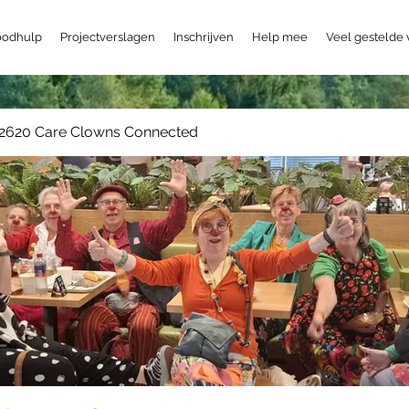
odhulp
Projectverslagen
Inschrijven
Help mee
Veel gestelde
2620 Care Clowns Connected