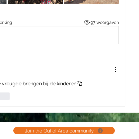
erking
97 weergaven
e vreugde brengen bij de kinderen.🥰
Reply
Join the Out of Area community