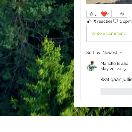
❤️
3
2
5 reacties
1 opm
Write a comment...
Sort by:
Newest
Mariëlle Braad
May 20, 2025
Wat gaan julli
Like