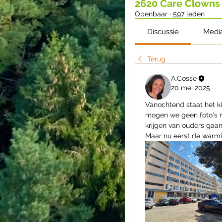
2620 Care Clowns
Openbaar
·
597 leden
Discussie
Medi
Terug
A.Cosse
20 mei 2025
Vanochtend staat het k
mogen we geen foto's 
krijgen van ouders gaan 
Maar nu eerst de warm