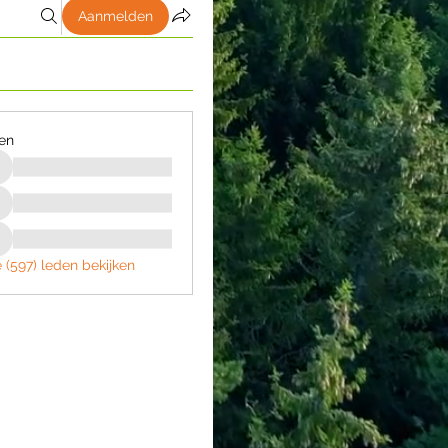
Aanmelden
en
e (597) leden bekijken