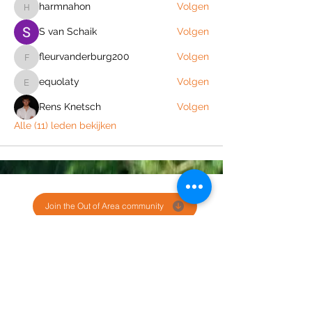
harmnahon
Volgen
harmnahon
S van Schaik
Volgen
fleurvanderburg200
Volgen
fleurvanderburg200
equolaty
Volgen
equolaty
Rens Knetsch
Volgen
Alle (11) leden bekijken
Join the Out of Area community
Stichting Out of Area