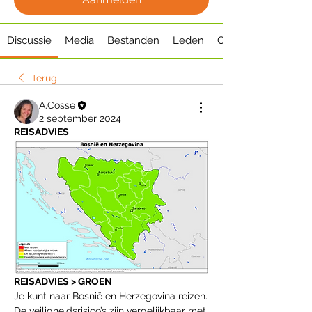
Discussie
Media
Bestanden
Leden
Over
Terug
A.Cosse
2 september 2024
REISADVIES
REISADVIES > GROEN
Je kunt naar Bosnië en Herzegovina reizen. 
De veiligheidsrisico’s zijn vergelijkbaar met 