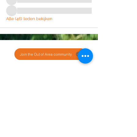
Alle (46) leden bekijken
Join the Out of Area community
Stichting Out of Area
Geysselberg 41 5856BB Wellerlooi
T
+31 (0)6 135 22 589
E
info@outofarea.nl
KvK Ehv
17150251
Fiscaal nr
812144624
Rabobank NL48RABO
0132 7822 00
Purpose, Missie & Visie