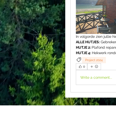
In volgorde zien jullie h
ALLE HUTJES:
 Gebreken
HUTJE 2: 
Plafond repar
HUTJE 4:
 Hekwerk rond
Project 2024
0
Write a comment...