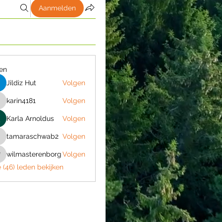
Aanmelden
en
Jildiz Hut
Volgen
karin4181
Volgen
arin4181
Karla Arnoldus
Volgen
tamaraschwab2
Volgen
tamaraschwab2
wilmasterenborg
Volgen
ilmasterenborg
e (46) leden bekijken