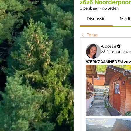
2626 Noorderpoor
Openbaar
·
46 leden
Discussie
Medi
Terug
A.Cosse
28 februari 202
WERKZAAMHEDEN 2024 