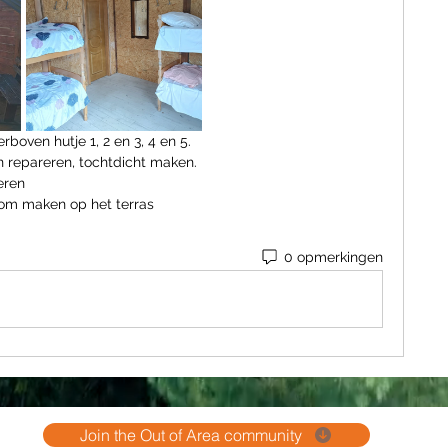
ierboven hutje 1, 2 en 3, 4 en 5.
 repareren, tochtdicht maken.
eren
om maken op het terras
0 opmerkingen
Join the Out of Area community