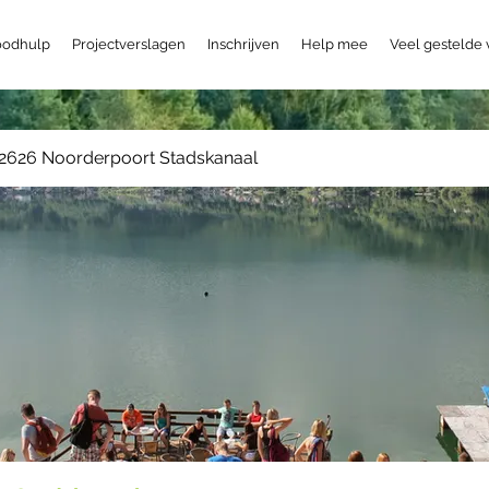
odhulp
Projectverslagen
Inschrijven
Help mee
Veel gestelde
2626 Noorderpoort Stadskanaal