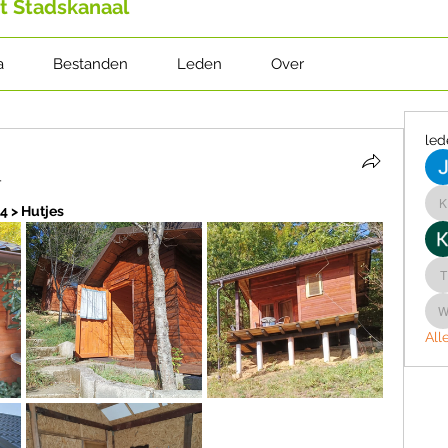
t Stadskanaal
a
Bestanden
Leden
Over
led
4
> Hutjes
k
w
All