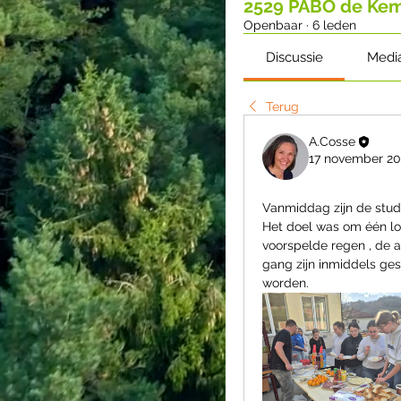
2529 PABO de Ke
Openbaar
·
6 leden
Discussie
Medi
Terug
A.Cosse
17 november 2
Vanmiddag zijn de stud
Het doel was om één lo
voorspelde regen , de a
gang zijn inmiddels ge
worden.