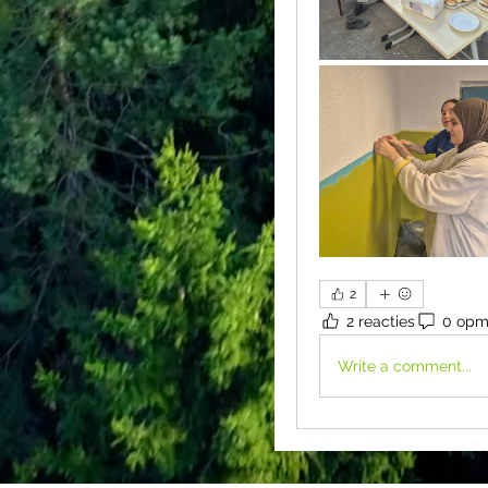
2
2 reacties
0 opm
Write a comment...