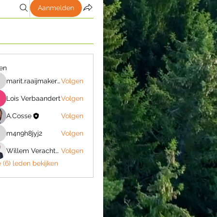
Aanmelden
en
marit.raaijmakers30
Volgen
arit.raaijmakers30
Lois Verbaandert
Volgen
A.Cosse
Volgen
m4n9h8jyj2
Volgen
m4n9h8jyj2
Willem Verachtert
Volgen
e (6) leden bekijken