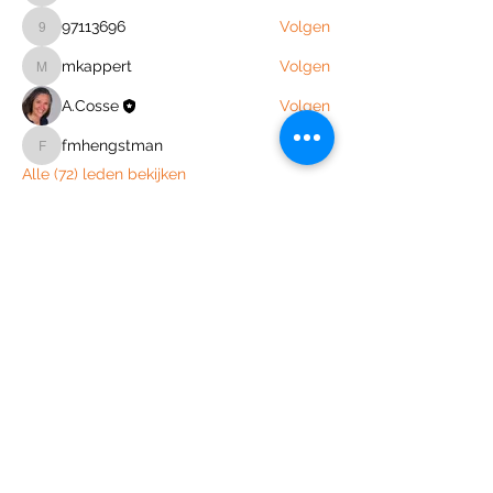
97113696
Volgen
97113696
Volgen
mkappert
mkappert
A.Cosse
Volgen
fmhengstman
Volgen
fmhengstman
Alle (72) leden bekijken
Join the Out of Area community
Stichting Out of Area
Geysselberg 41 5856BB Wellerlooi