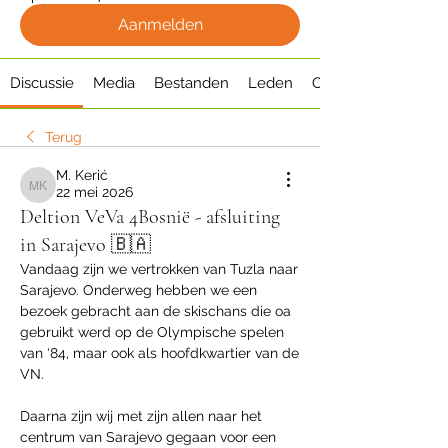
Aanmelden
Discussie
Media
Bestanden
Leden
Over
Terug
M. Kerić
22 mei 2026
M. Kerić
Deltion VeVa 4Bosnië - afsluiting
in Sarajevo 🇧🇦
Vandaag zijn we vertrokken van Tuzla naar 
Sarajevo. Onderweg hebben we een 
bezoek gebracht aan de skischans die oa 
gebruikt werd op de Olympische spelen 
van ‘84, maar ook als hoofdkwartier van de 
VN. 
Daarna zijn wij met zijn allen naar het 
centrum van Sarajevo gegaan voor een 