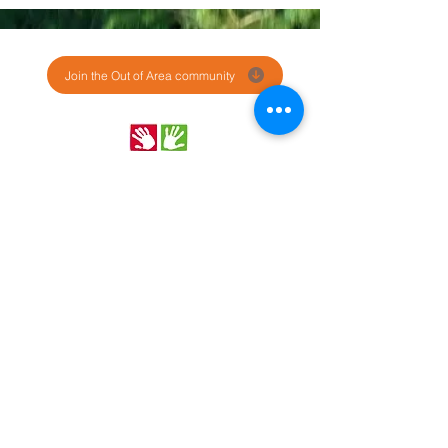
Join the Out of Area community
Stichting Out of Area
Geysselberg 41 5856BB Wellerlooi
T
+31 (0)6 135 22 589
E
info@outofarea.nl
KvK Ehv
17150251
Fiscaal nr
812144624
Rabobank NL48RABO
0132 7822 00
Purpose, Missie & Visie
Ons team
Verslag projectjaar
Betalingsbeleid
Ongevallenverzekering