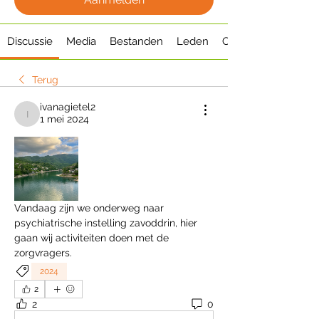
Discussie
Media
Bestanden
Leden
Over
Terug
ivanagietel2
1 mei 2024
ivanagietel2
Vandaag zijn we onderweg naar 
psychiatrische instelling zavoddrin, hier 
gaan wij activiteiten doen met de 
zorgvragers. 
2024
2
2
0