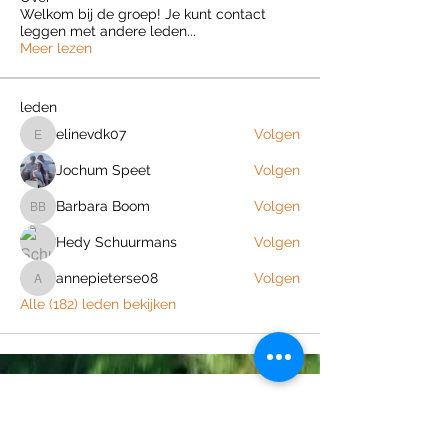
Welkom bij de groep! Je kunt contact
leggen met andere leden
...
Meer lezen
leden
elinevdk07
Volgen
elinevdk07
Jochum Speet
Volgen
Barbara Boom
Volgen
Barbara Boom
Hedy Schuurmans
Volgen
annepieterse08
Volgen
annepieterse08
Alle (182) leden bekijken
Join the Out of Area community