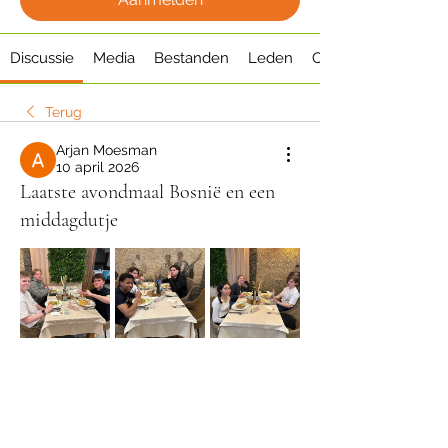
Discussie
Media
Bestanden
Leden
Over
Terug
Arjan Moesman
10 april 2026
Laatste avondmaal Bosnië en een
middagdutje