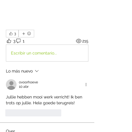
3
3
1
215
Escribir un comentario...
Lo más nuevo
ovoorhoeve
10 abr
Jullie hebben mooi werk verricht! Ik ben 
trots op jullie. Hele goede terugreis!
Me gusta
Reaccionar
Over