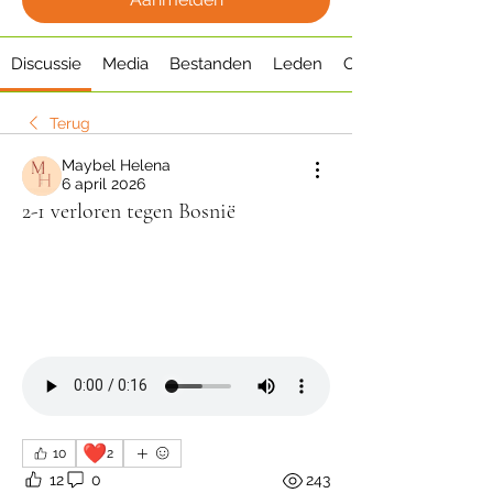
Discussie
Media
Bestanden
Leden
Over
Terug
Maybel Helena
6 april 2026
2-1 verloren tegen Bosnië
❤️
10
2
12
0
243