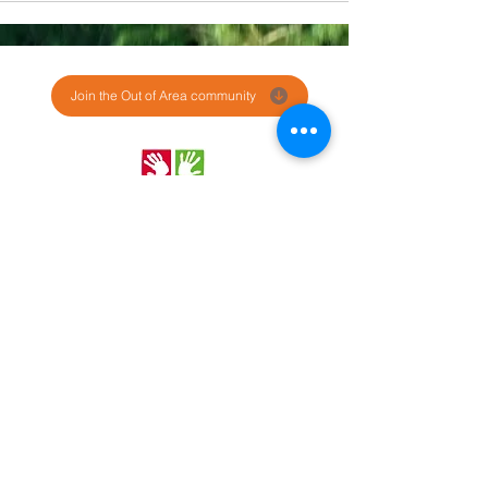
Join the Out of Area community
Stichting Out of Area
Geysselberg 41 5856BB Wellerlooi
T
+31 (0)6 135 22 589
E
info@outofarea.nl
KvK Ehv
17150251
Fiscaal nr
812144624
Rabobank NL48RABO
0132 7822 00
Purpose, Missie & Visie
Ons team
Verslag projectjaar
Betalingsbeleid