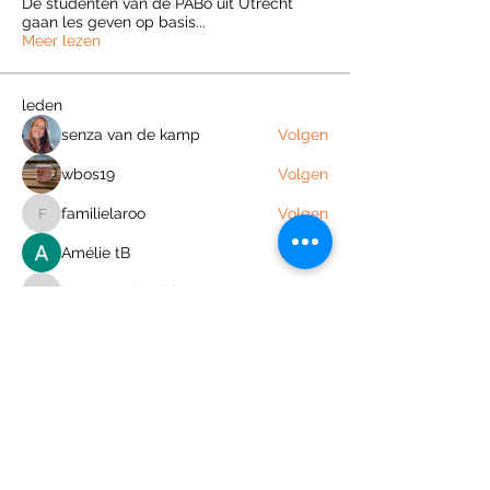
De studenten van de PABo uit Utrecht
gaan les geven op basis
...
Meer lezen
leden
senza van de kamp
Volgen
wbos19
Volgen
familielaroo
Volgen
familielaroo
Amélie tB
Volgen
immevandevelde
Volgen
immevandevelde
Alle (29) leden bekijken
Join the Out of Area community