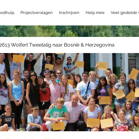
odhulp
Projectverslagen
Inschrijven
Help mee
Veel gestelde
2613 Wolfert Tweetalig naar Bosnië & Herzegovina