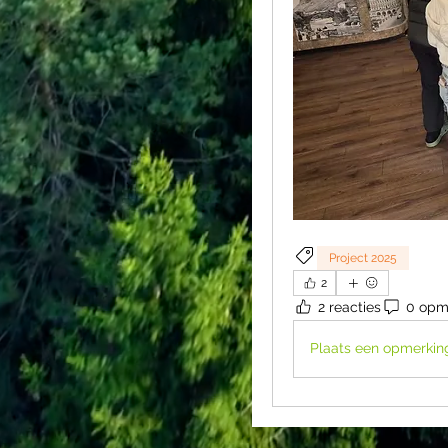
Project 2025
2
2 reacties
0 opm
Plaats een opmerking