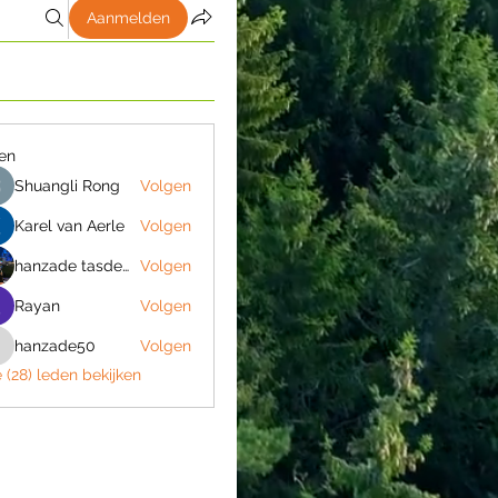
Aanmelden
en
Shuangli Rong
Volgen
Karel van Aerle
Volgen
hanzade tasdemir
Volgen
Rayan
Volgen
hanzade50
Volgen
hanzade50
e (28) leden bekijken