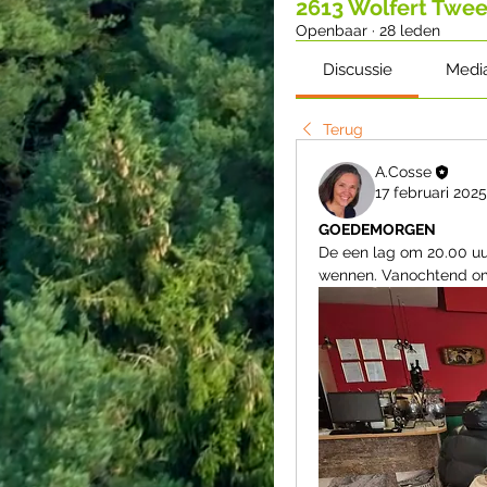
2613 Wolfert Twee
Openbaar
·
28 leden
Discussie
Medi
Terug
A.Cosse
17 februari 2025
GOEDEMORGEN
De een lag om 20.00 uur
wennen. Vanochtend om 