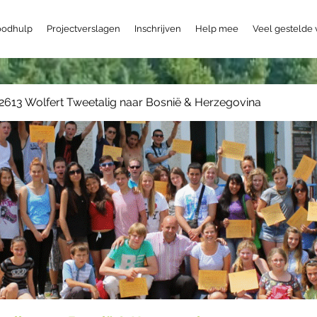
odhulp
Projectverslagen
Inschrijven
Help mee
Veel gestelde
2613 Wolfert Tweetalig naar Bosnië & Herzegovina