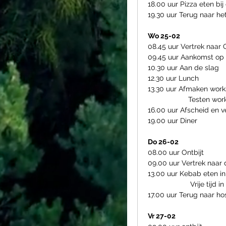
18.00 uur Pizza eten bij
19.30 uur Terug naar he
Wo 25-02
08.45 uur Vertrek naar O
09.45 uur Aankomst op
10.30 uur Aan de slag
12.30 uur Lunch
13.30 uur Afmaken wor
                    Tes
16.00 uur Afscheid en v
19.00 uur Diner
Do 26-02
08.00 uur Ontbijt
09.00 uur Vertrek naar
13.00 uur Kebab eten in
                     Vri
17.00 uur Terug naar ho
Vr 27-02