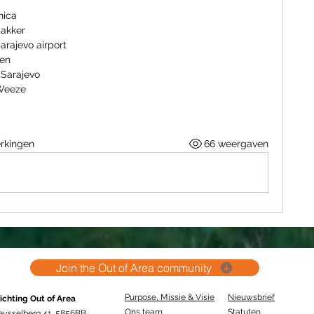
nica
bakker
arajevo airport
ren
 Sarajevo
 Weeze
rkingen
66 weergaven
Join the Out of Area community
Purpose, Missie & Visie
Nieuwsbrief
ichting Out of Area
Ons team
Statuten
eysselberg 41 5856BB