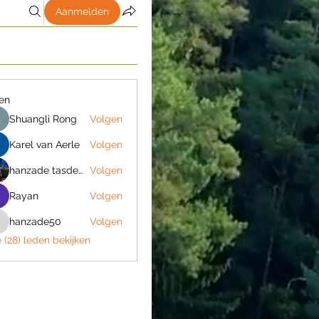
Aanmelden
en
Shuangli Rong
Volgen
Karel van Aerle
Volgen
hanzade tasdemir
Volgen
Rayan
Volgen
hanzade50
Volgen
hanzade50
e (28) leden bekijken