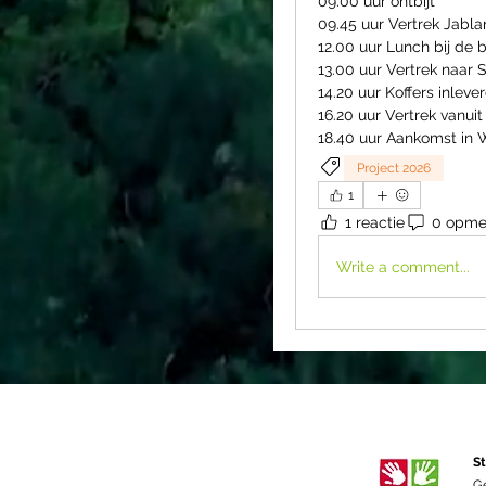
09.00 uur ontbijt
09.45 uur Vertrek Jabla
12.00 uur Lunch bij de 
13.00 uur Vertrek naar S
14.20 uur Koffers inleve
16.20 uur Vertrek vanuit
18.40 uur Aankomst in
Project 2026
1
1 reactie
0 opme
Write a comment...
St
G