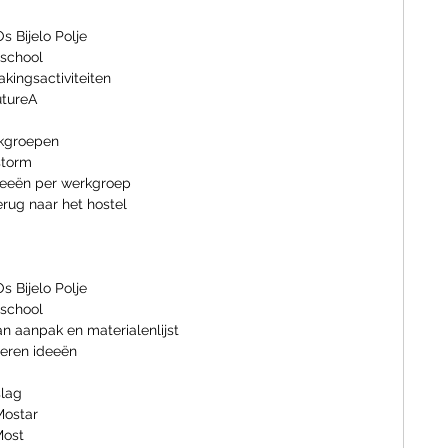
s Bijelo Polje
 school
akingsactiviteiten
utureA
rkgroepen
 brainstorm
ideeën per werkgroep
erug naar het hostel
s Bijelo Polje
 school
n aanpak en materialenlijst
Start realiseren ideeën
slag
Mostar
Most