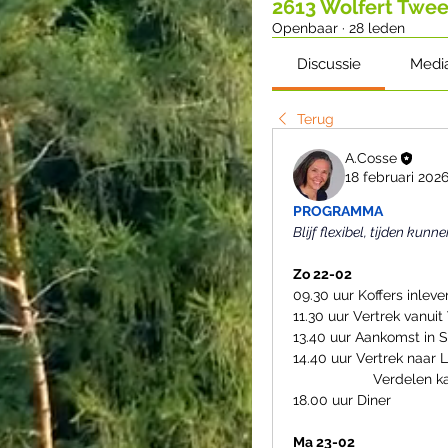
2613 Wolfert Twee
Openbaar
·
28 leden
Discussie
Medi
Terug
A.Cosse
18 februari 202
PROGRAMMA
Blijf flexibel, tijden kunne
Zo 22-02
09.30 uur Koffers inleve
11.30 uur Vertrek vanui
13.40 uur Aankomst in S
14.40 uur Vertrek naar Li
                    Ver
18.00 uur Diner
Ma 23-02