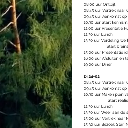
08.00 uur Ontbijt
08.45 uur Vertrek naar O
09.45 uur Aankomst op
10.30 uur Start kennism
12.00 uur Presentatie F
12.30 uur Lunch
13.30 uur Verdeling we
                    Start
15.00 uur Presentatie 
16.00 uur Afsluiten en t
19.00 uur Diner 
Di 24-02
08.45 uur Vertrek naar O
09.45 uur Aankomst op
10.30 uur Maken plan va
                     
12.30 uur Lunch
13.30 uur Weer aan de 
15.00 uur Vertrek naar 
15.30 uur Bezoek Stari 