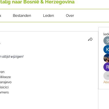
talig naar Bosnië & Herzegovina
a
Bestanden
Leden
Over
led
6
n altijd wijzigen!
ren
t Weeze
arajevo
All
sicici
delen kamers 