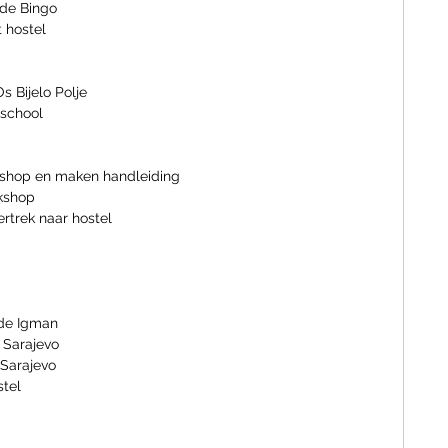
 de Bingo
t hostel
s Bijelo Polje
 school
kshop en maken handleiding
ten workshop 
ertrek naar hostel
 de Igman
 Sarajevo
je tijd in Sarajevo
stel